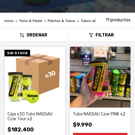
11 productos
Inicio
>
Tenis & Pádel
>
Pelotas & Tubos
>
Tubos x2
ORDENAR
FILTRAR
SIN STOCK
Caja x30 Tubo NASSAU
Tubo NASSAU Czar PINK x2
Czar Tour x2
$9.990
$182.400