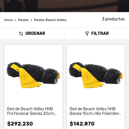
3 productos
Inicio
>
Redes
>
Redes Beach Volley
ORDENAR
FILTRAR
Red de Beach Volley HHB
Red de Beach Volley HHB:
Profesional: Banda 20cm,
Banda 15cm, Hilo Polietileno
Hilo Polipropileno 3,5 mm
3 mm (859)
(860)
$292.230
$142.870