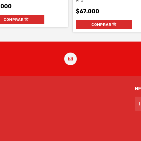
N°5
.000
$67.000
N