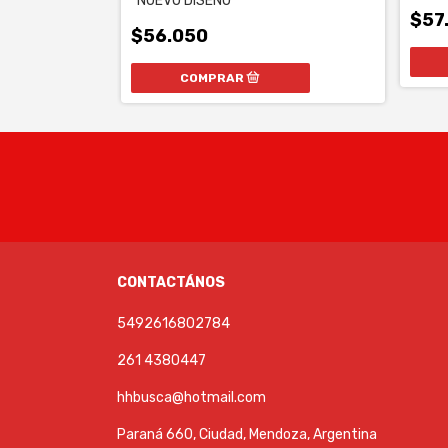
*NUEVO DISEÑO*
$57
$56.050
CONTACTÁNOS
5492616802784
261 4380447
hhbusca@hotmail.com
Paraná 660, Ciudad, Mendoza, Argentina