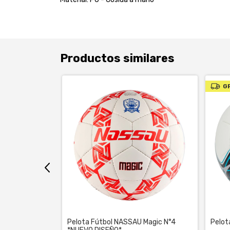
Productos similares
G
 Magic N°5
Pelota Fútbol NASSAU Magic N°4
Pelot