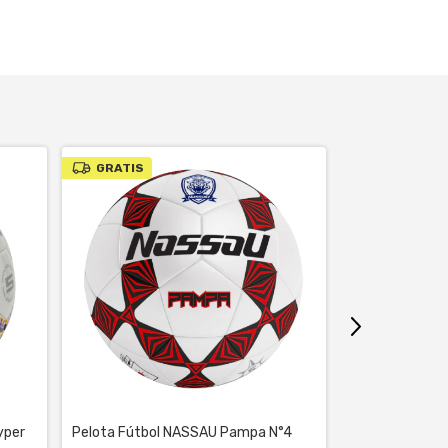
GRATIS
GRATIS
yper
Pelota Fútbol NASSAU Pampa N°4
Pelota Fútbol