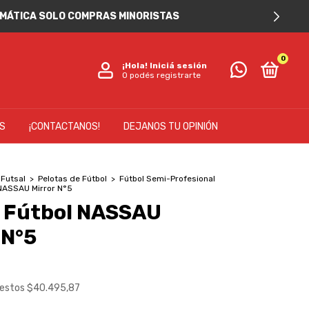
TOMÁTICA SOLO COMPRAS MINORISTAS
0
¡Hola!
Iniciá sesión
O podés registrarte
IS
¡CONTACTANOS!
DEJANOS TU OPINIÓN
 Futsal
>
Pelotas de Fútbol
>
Fútbol Semi-Profesional
 NASSAU Mirror N°5
a Fútbol NASSAU
 N°5
uestos
$40.495,87