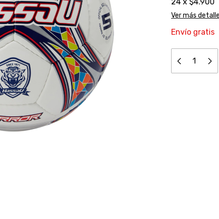
24
x
$4.900
Ver más detall
Envío gratis