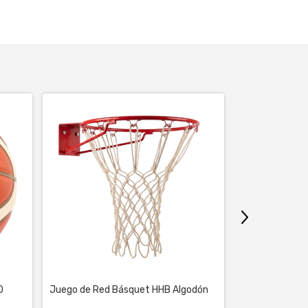
GRATIS
0
Juego de Red Básquet HHB Algodón
Pelota Básque