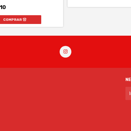
110
N