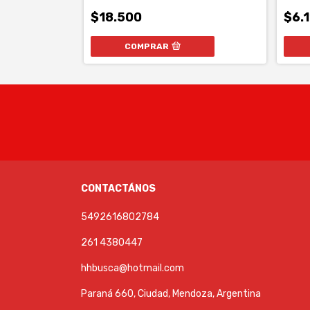
$18.500
$6.
COMPRAR
CONTACTÁNOS
5492616802784
261 4380447
hhbusca@hotmail.com
Paraná 660, Ciudad, Mendoza, Argentina