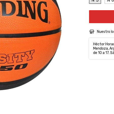
N°5
N°6
Nuestro lo
Héctor Horac
Mendoza, Arg
de 10 a 17. S