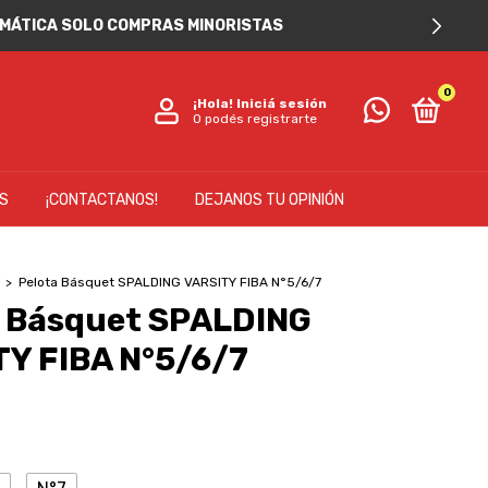
TOMÁTICA SOLO COMPRAS MINORISTAS
0
¡Hola!
Iniciá sesión
O podés registrarte
IS
¡CONTACTANOS!
DEJANOS TU OPINIÓN
>
Pelota Básquet SPALDING VARSITY FIBA N°5/6/7
a Básquet SPALDING
Y FIBA N°5/6/7