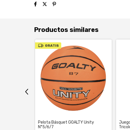
Productos similares
GRATIS
U Apollo N°7
Pelota Básquet GOALTY Unity
Juego
N°5/6/7
Tricol