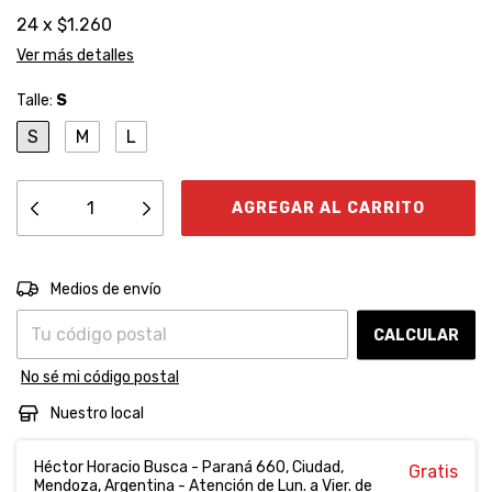
24
x
$1.260
Ver más detalles
Talle:
S
S
M
L
Entregas para el CP:
CAMBIAR CP
Medios de envío
CALCULAR
No sé mi código postal
Nuestro local
Héctor Horacio Busca - Paraná 660, Ciudad,
Gratis
Mendoza, Argentina - Atención de Lun. a Vier. de