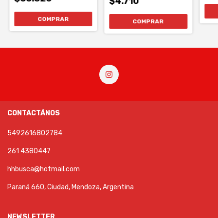
$4.710
COMPRAR
CONTACTÁNOS
5492616802784
261 4380447
hhbusca@hotmail.com
Paraná 660, Ciudad, Mendoza, Argentina
NEWSLETTER